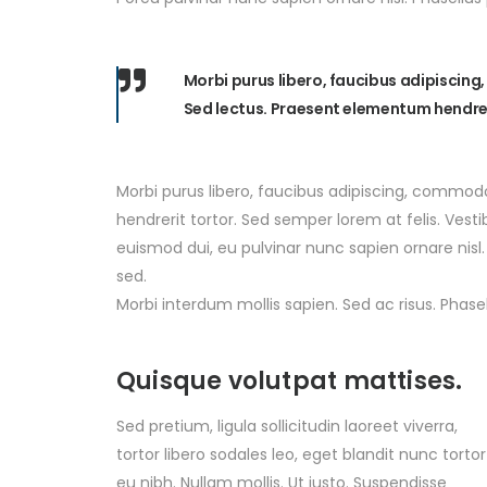
Morbi purus libero, faucibus adipiscing
Sed lectus. Praesent elementum hendrer
Morbi purus libero, faucibus adipiscing, commodo
hendrerit tortor. Sed semper lorem at felis. Vesti
euismod dui, eu pulvinar nunc sapien ornare nisl
sed.
Morbi interdum mollis sapien. Sed ac risus. Phase
Quisque volutpat mattises.
Sed pretium, ligula sollicitudin laoreet viverra,
tortor libero sodales leo, eget blandit nunc tortor
eu nibh. Nullam mollis. Ut justo. Suspendisse