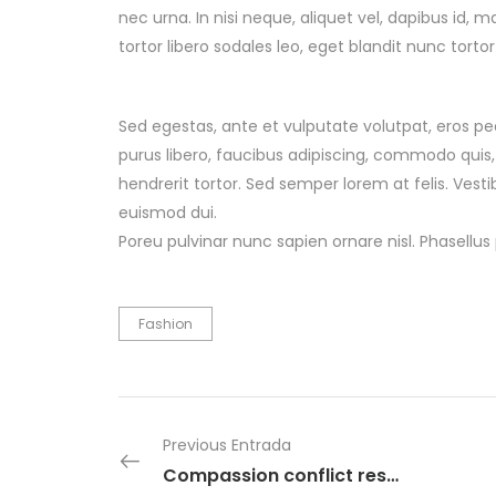
nec urna. In nisi neque, aliquet vel, dapibus id, mat
tortor libero sodales leo, eget blandit nunc tortor
Sed egestas, ante et vulputate volutpat, eros pe
purus libero, faucibus adipiscing, commodo quis,
hendrerit tortor. Sed semper lorem at felis. Vest
euismod dui.
Poreu pulvinar nunc sapien ornare nisl. Phasellu
Fashion
Previous Entrada
Compassion conflict resolution