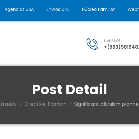
Agencias USA
Envíos DHL
Núcleo Familiar
Webm
LLÁMANOS
+(593)981648
Post Detail
ntradas
Creative
,
Fashion
Significant altruism planne
/
/