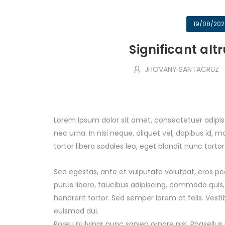
19/08/202
Significant alt
JHOVANY SANTACRUZ
Lorem ipsum dolor sit amet, consectetuer adipisci
nec urna. In nisi neque, aliquet vel, dapibus id, mat
tortor libero sodales leo, eget blandit nunc tortor
Sed egestas, ante et vulputate volutpat, eros pe
purus libero, faucibus adipiscing, commodo quis,
hendrerit tortor. Sed semper lorem at felis. Vest
euismod dui.
Poreu pulvinar nunc sapien ornare nisl. Phasellu