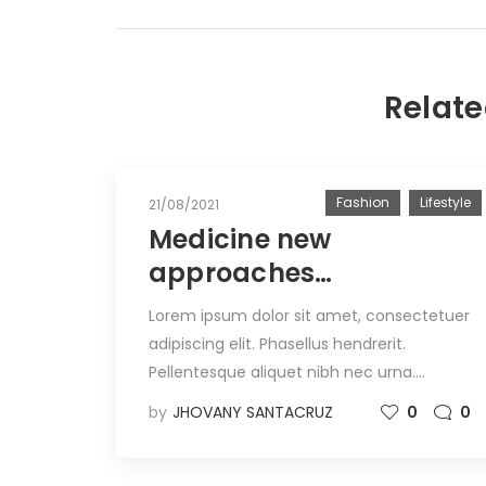
Relate
Fashion
Lifestyle
21/08/2021
Medicine new
approaches
communities
Lorem ipsum dolor sit amet, consectetuer
adipiscing elit. Phasellus hendrerit.
Pellentesque aliquet nibh nec urna.…
by
JHOVANY SANTACRUZ
0
0