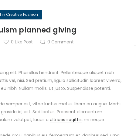
1
in
Creative
,
Fashion
ruism planned giving
0
Like Post
0
Comment
ng elit. Phasellus hendrerit. Pellentesque aliquet nibh
tis vel, nisi. Sed pretium, ligula sollicitudin laoreet viverra,
 eu nibh. Nullam mollis. Ut justo. Suspendisse potenti.
de semper est, vitae luctus metus libero eu augue. Morbi
 gravida id, est. Sed lectus. Praesent elementum
ibulum volutpat, lacus a
ultrices sagittis
, mi neque
s pede arcu, dapibus eu, fermentum et, dapibus sed, urna.