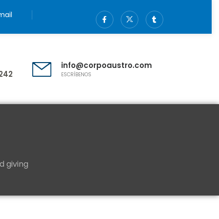
ail
info@corpoaustro.com
242
ESCRÍBENOS
d giving